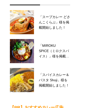
「MAJICURRY（マ
「スープカレー どさ
ジカレー） 神田神保
んこくらぶ」様を掲
町店」様を掲載開始
載開始しました！
しました！
「MIROKU
「BOCCO
SPICE（ミロクスパ
CURRY（ボッコカ
イス）」様を掲載開
リー）」様を掲載開
始しました！
始しました！
「スパイスカレー＆
「MOTOCURRY（
パスタ Shoji」様を
モトカレー）」様を
掲載開始しました！
掲載開始しました！
【PR】おすすめカレー広告