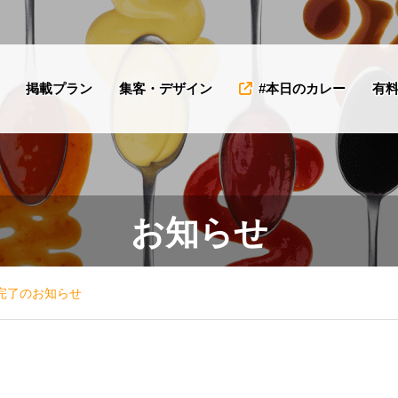
掲載プラン
集客・デザイン
#本日のカレー
有
「MIROKU
「
お知らせ
SPICE（ミロクス
＆
パイス）」様を掲
を
載開始しました！
た
完了のお知らせ