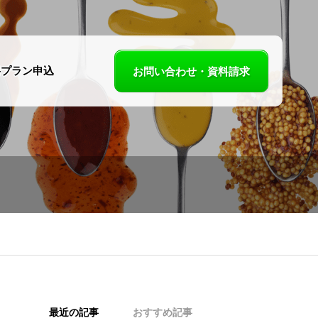
料プラン申込
お問い合わせ・資料請求
スパイスカレー
「かばやんのカ
パスタ Shoji」様
ー屋さん」様を
掲載開始しまし
載開始しました
！
最近の記事
おすすめ記事