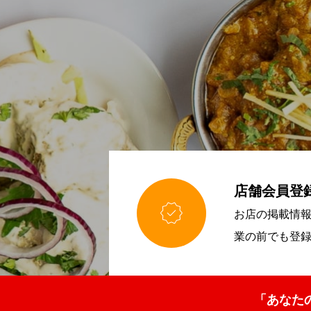
店舗会員登

お店の掲載情
業の前でも登
「あなた