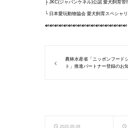
├ JKC(ジャパンケネル)公認 愛犬飼育
└ 日本愛玩動物協会 愛犬飼育スペシャ
🍛🍛🍛🍛🍛🍛🍛🍛🍛🍛🍛🍛🍛🍛🍛🍛🍛🍛
農林水産省「ニッポンフード
ト」推進パートナー登録のお
せ
2025.05.09