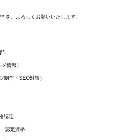
™
を、よろしくお願いいたします。
集部
ルメ情報）
ジ制作・SEO対策）
）
合格認定
ター認定資格