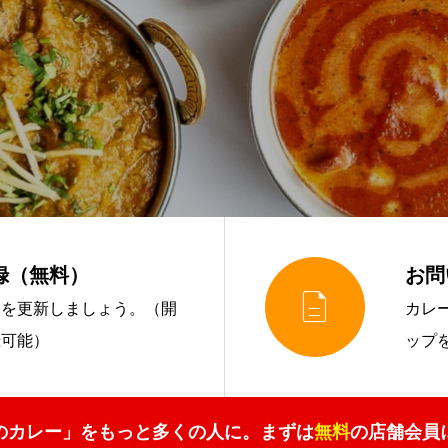
録（無料）
お問

報を更新しましょう。（開
カレ
録可能）
ップ
のカレー」をもっと多くの人に。
まずは
無料
の店舗会員