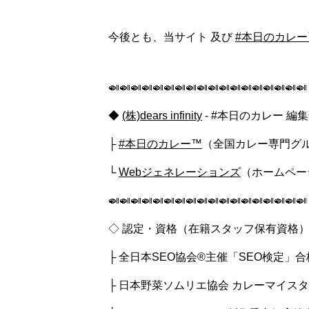
今後とも、当サイト 及び
#本日のカレー
🍛🍛🍛🍛🍛🍛🍛🍛🍛🍛🍛🍛🍛🍛🍛🍛🍛🍛
◆
(株)dears infinity
- #本日のカレー 編
├
#本日のカレー™
（全国カレー専門グ
└
Webジェネレーションズ
（ホームペー
🍛🍛🍛🍛🍛🍛🍛🍛🍛🍛🍛🍛🍛🍛🍛🍛🍛🍛
◇ 認定・資格（在籍スタッフ保有資格
├ 全日本SEO協会®主催「SEO検定」
├ 日本野菜ソムリエ協会 カレーマイス