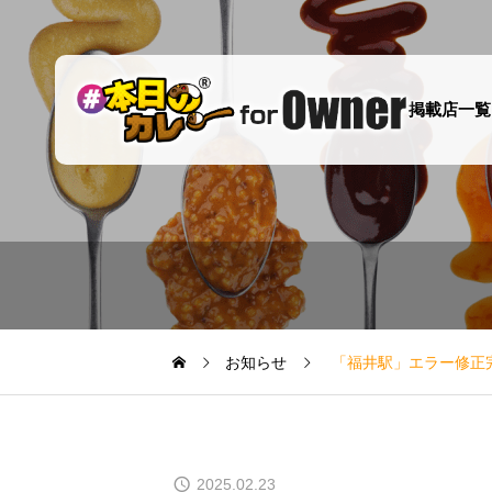
掲載店一覧
「スープカレー ど
さんこくらぶ」様
を掲載開始しまし
た！
お知らせ
「福井駅」エラー修正
2025.02.23