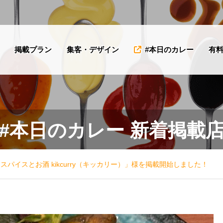
掲載プラン
集客・デザイン
#本日のカレー
有
「MIROKU
「
#本日のカレー 新着掲載
SPICE（ミロクス
＆
パイス）」様を掲
を
載開始しました！
た
スパイスとお酒 kikcurry（キッカリー）」様を掲載開始しました！