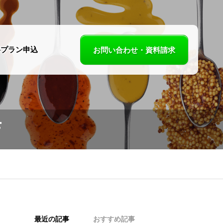
料プラン申込
お問い合わせ・資料請求
スパイスカレー
「かばやんのカ
店
パスタ Shoji」様
ー屋さん」様を
掲載開始しまし
載開始しました
！
最近の記事
おすすめ記事