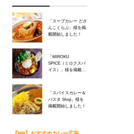
「BOCCO
「スープカレー どさ
CURRY（ボッコカ
んこくらぶ」様を掲
リー）」様を掲載開
載開始しました！
始しました！
「MIROKU
「MOTOCURRY（
SPICE（ミロクスパ
モトカレー）」様を
イス）」様を掲載開
掲載開始しました！
始しました！
「スパイスカレー＆
「SUNNY DAY（サ
パスタ Shoji」様を
ニーデイ）」様を掲
掲載開始しました！
載開始しました！
【PR】おすすめカレー広告