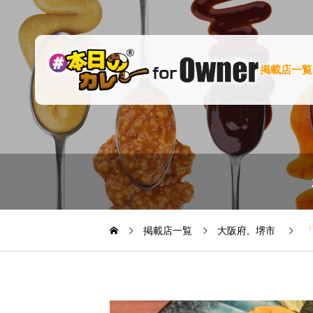
掲載店一覧
「スープカレー ど
さんこくらぶ」様
を掲載開始しまし
た！
掲載店一覧
大阪府
堺市
「