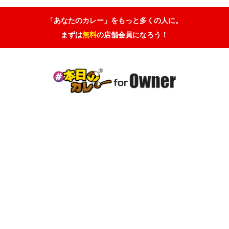
「あなたのカレー」をもっと多くの人に。
まずは
無料
の店舗会員になろう！



#本日のカレー
店舗会員登録
お問い合わせ
PA
お知らせ
掲載店一覧
お問い合わせ・資料請求
有料プラン申
©
#本日のカレー for Owner
カレー
大阪 カレー
金沢 カレー
横浜 カレー
名古屋 カレー
神戸 カレー
広島 カレー
沖縄 カレー
福岡 カレー
大阪 スパイスカレー
札幌 カレー
新潟 カレー
那覇 カレー
枚方 ホームページ制作
枚方 SEO