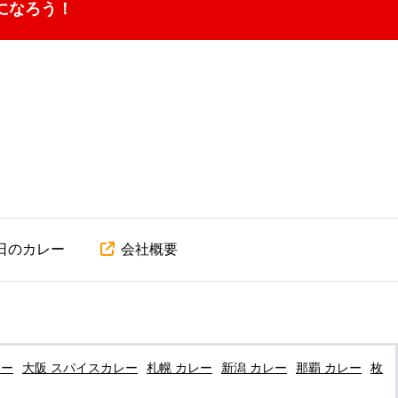
になろう！
日のカレー
会社概要
レー
大阪 スパイスカレー
札幌 カレー
新潟 カレー
那覇 カレー
枚