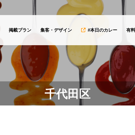
掲載プラン
集客・デザイン
#本日のカレー
有
「MIROKU
「
SPICE（ミロクス
＆
パイス）」様を掲
を
千代田区
載開始しました！
た