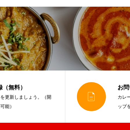
録（無料）
お問

報を更新しましょう。（開
カレ
録可能）
ップ