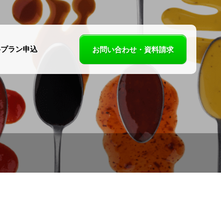
料プラン申込
お問い合わせ・資料請求
スパイスカレー
「かばやんのカ
パスタ Shoji」様
ー屋さん」様を
掲載開始しまし
載開始しました
！